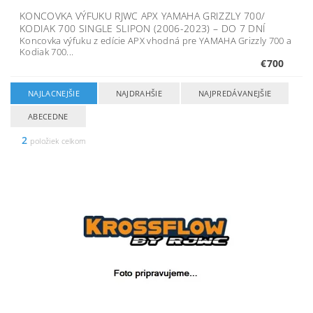
KONCOVKA VÝFUKU RJWC APX YAMAHA GRIZZLY 700/
KODIAK 700 SINGLE SLIPON (2006-2023)
–
DO 7 DNÍ
Koncovka výfuku z edície APX vhodná pre YAMAHA Grizzly 700 a
Kodiak 700...
€700
NAJLACNEJŠIE
NAJDRAHŠIE
NAJPREDÁVANEJŠIE
ABECEDNE
2
položiek celkom