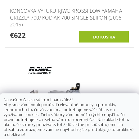
KONCOVKA VÝFUKU RJWC KROSSFLOW YAMAHA
GRIZZLY 700/ KODIAK 700 SINGLE SLIPON (2006-
2019)
€622
Na vašom čase a súkromí nám záleží!
Aby sme vám mohli ponúkať relevantné ponuky a produkty,
jednoducho to, čo vás zaujíma, potrebujeme váš súhlas na
využívanie cookies. Tieto súbory vám pomôžu rýchlo nájsť to, čo
práve potrebujete a ušetria vám drahocenný čas. Na základe toho,
ako naše stránky používate, totiž dôsledne prispôsobujeme ich
obsah a zobrazujeme vám tie najvhodnejšie produkty. Je to praktické
KONCOVKA VÝFUKU RJWC APX YAMAHA GRIZZLY
a efektívne!