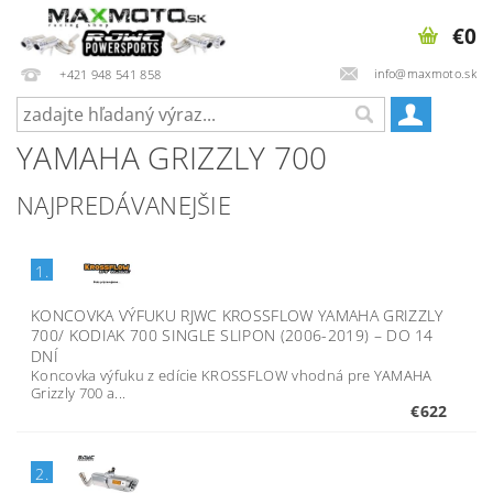
€0
info@maxmoto.sk
+421 948 541 858
YAMAHA GRIZZLY 700
NAJPREDÁVANEJŠIE
1.
KONCOVKA VÝFUKU RJWC KROSSFLOW YAMAHA GRIZZLY
700/ KODIAK 700 SINGLE SLIPON (2006-2019)
–
DO 14
DNÍ
Koncovka výfuku z edície KROSSFLOW vhodná pre YAMAHA
Grizzly 700 a...
€622
2.