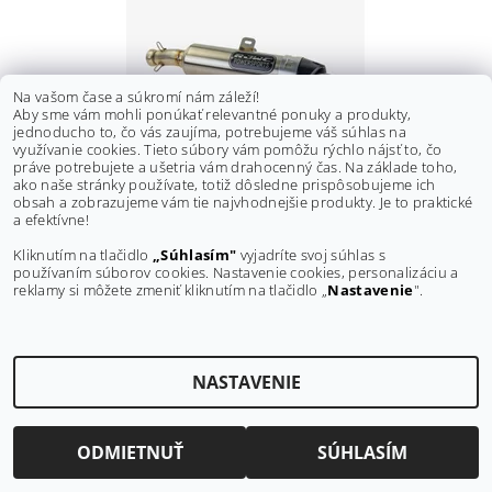
Na vašom čase a súkromí nám záleží!
Aby sme vám mohli ponúkať relevantné ponuky a produkty,
jednoducho to, čo vás zaujíma, potrebujeme váš súhlas na
využívanie cookies. Tieto súbory vám pomôžu rýchlo nájsť to, čo
práve potrebujete a ušetria vám drahocenný čas. Na základe toho,
ako naše stránky používate, totiž dôsledne prispôsobujeme ich
obsah a zobrazujeme vám tie najvhodnejšie produkty. Je to praktické
KONCOVKA VÝFUKU RJWC KROSSFLOW CF MOTO
a efektívne!
GLADIATOR 800/ 820 SINGLE SLIPON
Kliknutím na tlačidlo
„Súhlasím"
vyjadríte svoj súhlas s
€769
používaním súborov cookies. Nastavenie cookies, personalizáciu a
reklamy si môžete zmeniť kliknutím na tlačidlo „
Nastavenie
".
NASTAVENIE
Upraviť nastavenie cookies
2026 ©
RJWC shop
, všetky práva vyhradené
Vytvoril Shoptet
ODMIETNUŤ
SÚHLASÍM