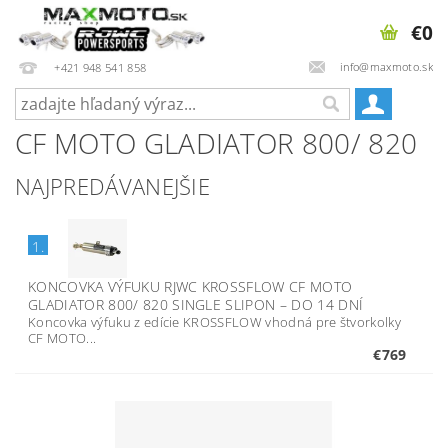
€0
info@maxmoto.sk
+421 948 541 858
CF MOTO GLADIATOR 800/ 820
NAJPREDÁVANEJŠIE
1.
KONCOVKA VÝFUKU RJWC KROSSFLOW CF MOTO
GLADIATOR 800/ 820 SINGLE SLIPON
–
DO 14 DNÍ
Koncovka výfuku z edície KROSSFLOW vhodná pre štvorkolky
CF MOTO...
€769