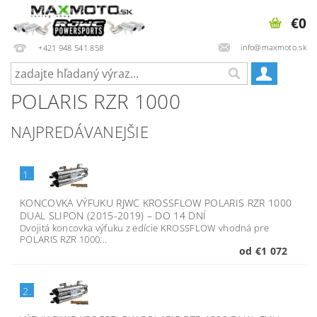
€0
info@maxmoto.sk
+421 948 541 858
POLARIS RZR 1000
NAJPREDÁVANEJŠIE
1.
KONCOVKA VÝFUKU RJWC KROSSFLOW POLARIS RZR 1000
DUAL SLIPON (2015-2019)
–
DO 14 DNÍ
Dvojitá koncovka výfuku z edície KROSSFLOW vhodná pre
POLARIS RZR 1000...
od €1 072
2.