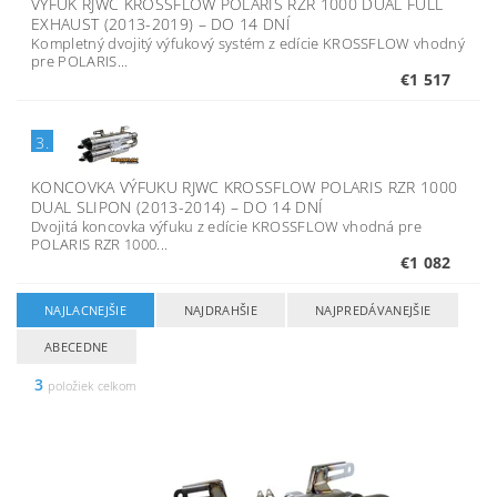
VÝFUK RJWC KROSSFLOW POLARIS RZR 1000 DUAL FULL
EXHAUST (2013-2019)
–
DO 14 DNÍ
Kompletný dvojitý výfukový systém z edície KROSSFLOW vhodný
pre POLARIS...
€1 517
3.
KONCOVKA VÝFUKU RJWC KROSSFLOW POLARIS RZR 1000
DUAL SLIPON (2013-2014)
–
DO 14 DNÍ
Dvojitá koncovka výfuku z edície KROSSFLOW vhodná pre
POLARIS RZR 1000...
€1 082
NAJLACNEJŠIE
NAJDRAHŠIE
NAJPREDÁVANEJŠIE
ABECEDNE
3
položiek celkom