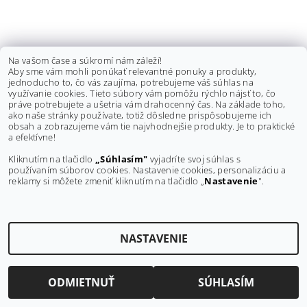
Na vašom čase a súkromí nám záleží!
Aby sme vám mohli ponúkať relevantné ponuky a produkty,
jednoducho to, čo vás zaujíma, potrebujeme váš súhlas na
využívanie cookies. Tieto súbory vám pomôžu rýchlo nájsť to, čo
práve potrebujete a ušetria vám drahocenný čas. Na základe toho,
ako naše stránky používate, totiž dôsledne prispôsobujeme ich
obsah a zobrazujeme vám tie najvhodnejšie produkty. Je to praktické
a efektívne!
Kliknutím na tlačidlo
„Súhlasím"
vyjadríte svoj súhlas s
Upraviť nastavenie cookies
2026 ©
RJWC shop
, všetky práva vyhradené
používaním súborov cookies. Nastavenie cookies, personalizáciu a
reklamy si môžete zmeniť kliknutím na tlačidlo „
Nastavenie
".
Vytvoril Shoptet
NASTAVENIE
ODMIETNUŤ
SÚHLASÍM