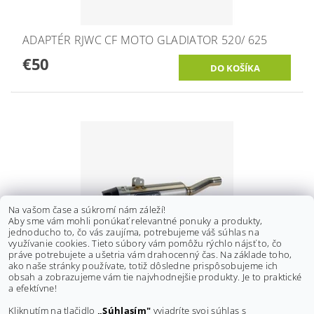
ADAPTÉR RJWC CF MOTO GLADIATOR 520/ 625
€50
Na vašom čase a súkromí nám záleží!
Aby sme vám mohli ponúkať relevantné ponuky a produkty,
jednoducho to, čo vás zaujíma, potrebujeme váš súhlas na
využívanie cookies. Tieto súbory vám pomôžu rýchlo nájsť to, čo
práve potrebujete a ušetria vám drahocenný čas. Na základe toho,
ako naše stránky používate, totiž dôsledne prispôsobujeme ich
obsah a zobrazujeme vám tie najvhodnejšie produkty. Je to praktické
KONCOVKA VÝFUKU RJWC KROSSFLOW CF MOTO
a efektívne!
GLADIATOR 500/ 520/ 550 SINGLE SLIPON
Kliknutím na tlačidlo
„Súhlasím"
vyjadríte svoj súhlas s