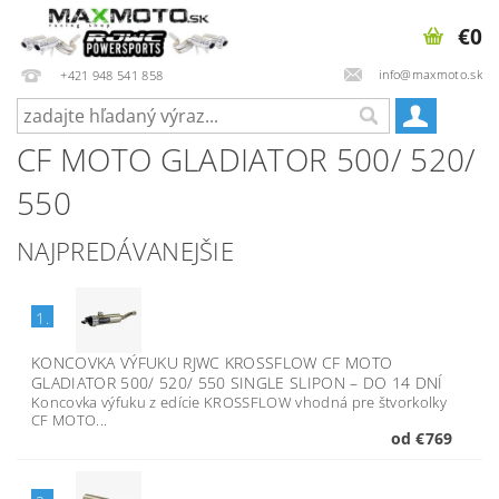
€0
info@maxmoto.sk
+421 948 541 858
CF MOTO GLADIATOR 500/ 520/
550
NAJPREDÁVANEJŠIE
1.
KONCOVKA VÝFUKU RJWC KROSSFLOW CF MOTO
GLADIATOR 500/ 520/ 550 SINGLE SLIPON
–
DO 14 DNÍ
Koncovka výfuku z edície KROSSFLOW vhodná pre štvorkolky
CF MOTO...
od €769