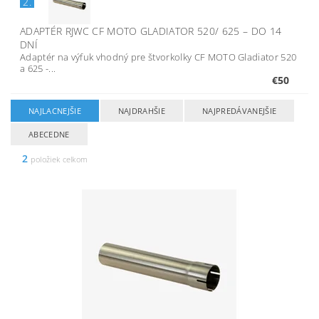
2.
ADAPTÉR RJWC CF MOTO GLADIATOR 520/ 625
–
DO 14
DNÍ
Adaptér na výfuk vhodný pre štvorkolky CF MOTO Gladiator 520
a 625 -...
€50
NAJLACNEJŠIE
NAJDRAHŠIE
NAJPREDÁVANEJŠIE
ABECEDNE
2
položiek celkom