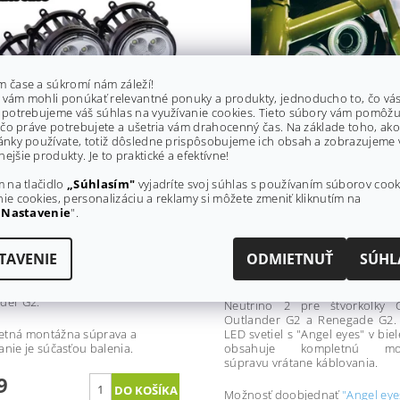
m čase a súkromí nám záleží!
 vám mohli ponúkať relevantné ponuky a produkty, jednoducho to, čo vá
 potrebujeme váš súhlas na využívanie cookies. Tieto súbory vám pomôžu
, čo práve potrebujete a ušetria vám drahocenný čas. Na základe toho, ako
ánky používate, totiž dôsledne prispôsobujeme ich obsah a zobrazujeme 
 PREDNÝCH LED SVETIEL
SADA PREDNÝCH LED SVE
ejšie produkty. Je to praktické a efektívne!
 NEUTRINO CAN-AM
RJWC NEUTRINO 2 CAN-A
ANDER G2
OUTLANDER G2, RENEGAD
m na tlačidlo
„Súhlasím"
vyjadríte svoj súhlas s používaním súborov cook
ie cookies, personalizáciu a reklamy si môžete zmeniť kliknutím na
HOMOLOGOVANÉ
 dní
„
Nastavenie
".
SKLADOM
a:
RJWC
Značka:
RJWC
: 2 roky
TAVENIE
ODMIETNUŤ
SÚHL
Záruka: 2 roky
4 kusov predných LED svetiel
ná pre štvorkolky CAN-AM
Nový model predných LED s
der G2.
Neutrino 2 pre štvorkolky 
Outlander G2 a Renegade G2.
etná montážna súprava a
LED svetiel s "Angel eyes" v biel
anie je súčasťou balenia.
obsahuje kompletnú mo
súpravu vrátane káblovania.
9
Možnosť doobjednať
"Angel eye