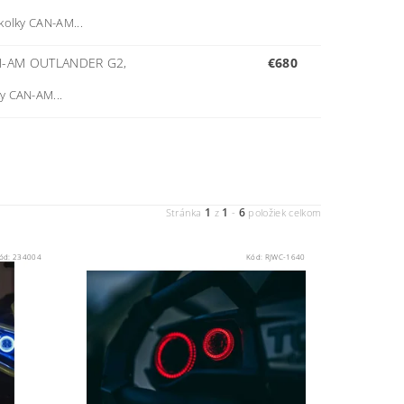
kolky CAN-AM...
N-AM OUTLANDER G2,
€680
y CAN-AM...
1
1
6
Stránka
z
-
položiek celkom
ód:
234004
Kód:
RJWC-1640