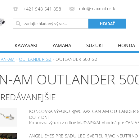
info@maxmoto.sk
+421 948 541 858
KAWASAKI
YAMAHA
SUZUKI
HONDA
CAN-AM
OUTLANDER G2
OUTLANDER 500 G2
N-AM OUTLANDER 50
PREDÁVANEJŠIE
KONCOVKA VÝFUKU RJWC APX CAN-AM OUTLANDER G
DO 7 DNÍ
Koncovka výfuku z edície MUD APX/AL vhodná pre CAN-AM
ANGEL EYES PRE SADU LED SVETIEL RJWC NEUTRINO