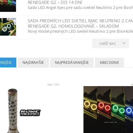
RENEGADE G2
–
DO 14 DNÍ
Sada LED Angel Eyes pre sadu svetiel Neutrino 2 pre štvor
SADA PREDNÝCH LED SVETIEL RJWC NEUTRINO 2 CA
RENEGADE G2, HOMOLOGOVANÉ
–
SKLADOM
Nový model predných LED svetiel Neutrino 2 pre štvorkolk
UKÁŽ VIAC
NEJŠIE
NAJDRAHŠIE
NAJPREDÁVANEJŠIE
ABECEDNE
Kód:
1051
K