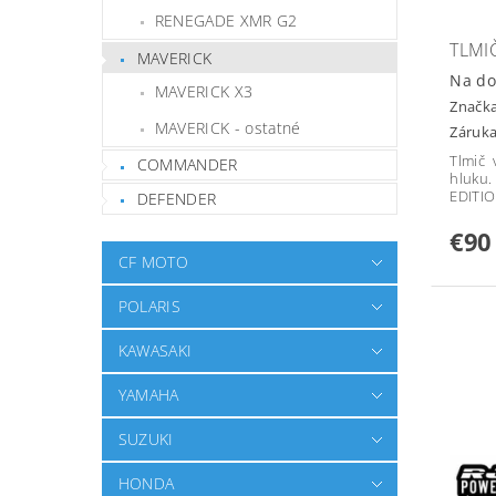
RENEGADE XMR G2
TLMI
MAVERICK
Na do
MAVERICK X3
Značk
MAVERICK - ostatné
Záruka
Tlmič 
COMMANDER
hluku.
EDITI
DEFENDER
€90
CF MOTO
POLARIS
KAWASAKI
YAMAHA
SUZUKI
HONDA