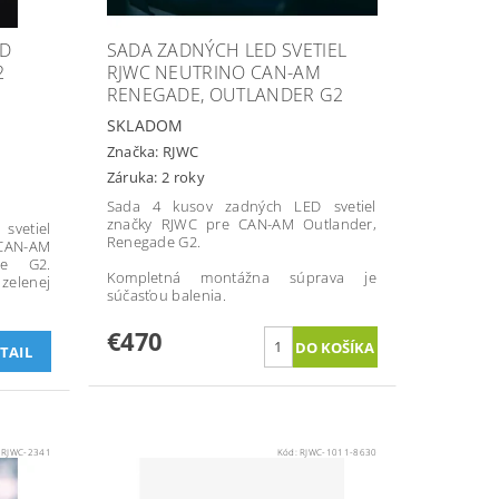
ED
SADA ZADNÝCH LED SVETIEL
2
RJWC NEUTRINO CAN-AM
RENEGADE, OUTLANDER G2
SKLADOM
Značka:
RJWC
Záruka: 2 roky
Sada 4 kusov zadných LED svetiel
značky RJWC pre CAN-AM Outlander,
svetiel
Renegade G2.
CAN-AM
de G2.
Kompletná montážna súprava je
zelenej
súčasťou balenia.
€470
TAIL
:
RJWC-2341
Kód:
RJWC-1011-8630