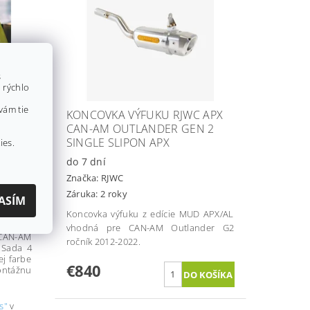
s
 rýchlo
vám tie
TIEL
KONCOVKA VÝFUKU RJWC APX
M
CAN-AM OUTLANDER GEN 2
E G2,
SINGLE SLIPON APX
ies.
do 7 dní
Značka:
RJWC
Záruka: 2 roky
ASÍM
Koncovka výfuku z edície MUD APX/AL
vetiel
vhodná pre CAN-AM Outlander G2
CAN-AM
ročník 2012-2022.
 Sada 4
ej farbe
€840
ntážnu
s"
v