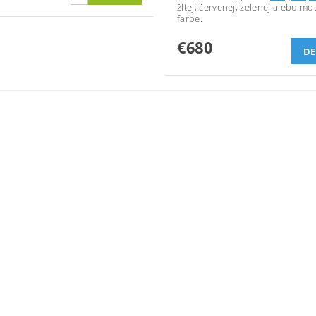
žltej, červenej, zelenej alebo mo
farbe.
€680
DE