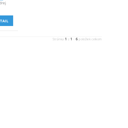
drej
TAIL
1
1
6
Stránka
z
-
položiek celkom