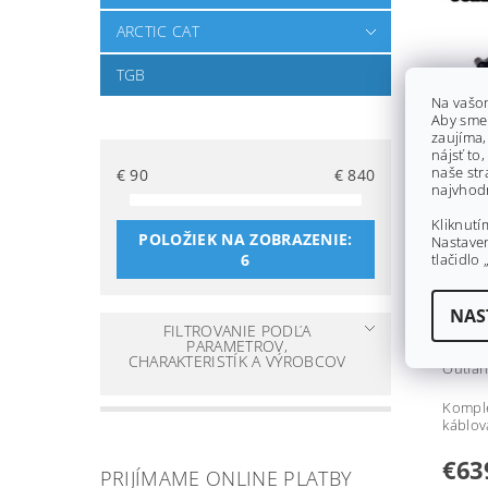
ARCTIC CAT
TGB
Na vašo
Aby sme
zaujíma,
nájsť to
naše str
€
90
€
840
SADA
najvhodn
RJWC
OUTL
Kliknutí
POLOŽIEK NA ZOBRAZENIE:
Nastaven
do 14
6
tlačidlo 
Značk
Záruka
NAS
FILTROVANIE PODĽA
Sada 
PARAMETROV,
vhod
CHARAKTERISTÍK A VÝROBCOV
Outlan
Kompl
káblov
€63
PRIJÍMAME ONLINE PLATBY