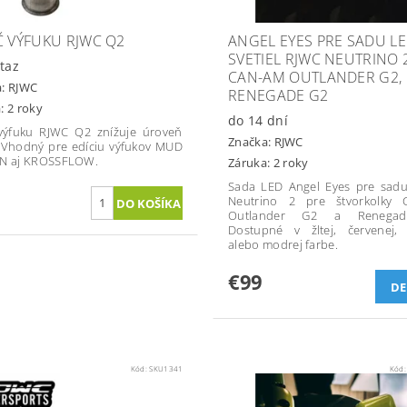
Č VÝFUKU RJWC Q2
ANGEL EYES PRE SADU L
SVETIEL RJWC NEUTRINO 
taz
CAN-AM OUTLANDER G2,
a:
RJWC
RENEGADE G2
: 2 roky
do 14 dní
výfuku RJWC Q2 znížuje úroveň
Značka:
RJWC
 Vhodný pre edíciu výfukov MUD
ON aj KROSSFLOW.
Záruka: 2 roky
Sada LED Angel Eyes pre sadu 
Neutrino 2 pre štvorkolky 
Outlander G2 a Renega
Dostupné v žltej, červenej, 
alebo modrej farbe.
€99
DE
Kód:
SKU1341
Kód