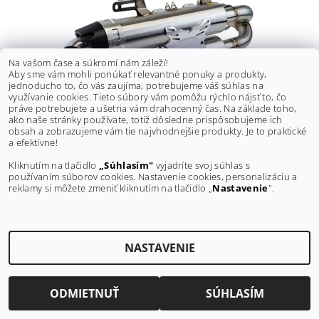
Na vašom čase a súkromí nám záleží!
Aby sme vám mohli ponúkať relevantné ponuky a produkty,
jednoducho to, čo vás zaujíma, potrebujeme váš súhlas na
využívanie cookies. Tieto súbory vám pomôžu rýchlo nájsť to, čo
práve potrebujete a ušetria vám drahocenný čas. Na základe toho,
ako naše stránky používate, totiž dôsledne prispôsobujeme ich
obsah a zobrazujeme vám tie najvhodnejšie produkty. Je to praktické
KONCOVKA VÝFUKU RJWC KROSSFLOW POLARIS
a efektívne!
RZR 1000 TURBO DUAL SLIPON (2015-2019)
Kliknutím na tlačidlo
„Súhlasím"
vyjadríte svoj súhlas s
€1 082
používaním súborov cookies. Nastavenie cookies, personalizáciu a
reklamy si môžete zmeniť kliknutím na tlačidlo „
Nastavenie
".
NASTAVENIE
Upraviť nastavenie cookies
2026 ©
RJWC shop
, všetky práva vyhradené
Vytvoril Shoptet
ODMIETNUŤ
SÚHLASÍM