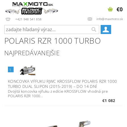
€0
info@maxmoto.sk
+421 948 541 858
POLARIS RZR 1000 TURBO
NAJPREDÁVANEJŠIE
1.
KONCOVKA VÝFUKU RJWC KROSSFLOW POLARIS RZR 1000
TURBO DUAL SLIPON (2015-2019)
–
DO 14 DNÍ
Dvojitá koncovka výfuku z edície KROSSFLOW vhodná pre
POLARIS RZR 1000...
€1 082