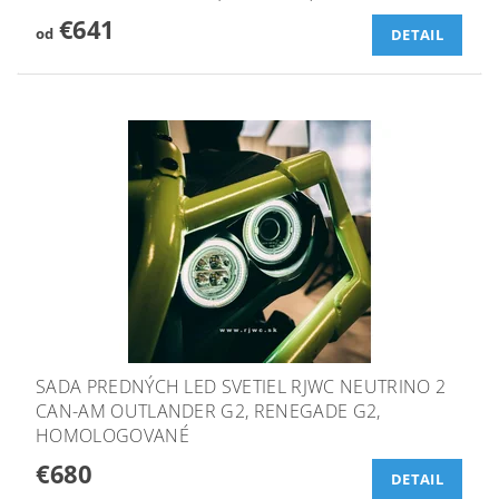
€641
od
DETAIL
SADA PREDNÝCH LED SVETIEL RJWC NEUTRINO 2
CAN-AM OUTLANDER G2, RENEGADE G2,
HOMOLOGOVANÉ
€680
DETAIL