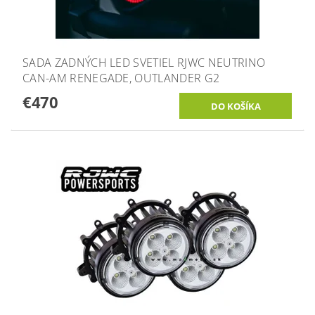
SADA ZADNÝCH LED SVETIEL RJWC NEUTRINO
CAN-AM RENEGADE, OUTLANDER G2
€470