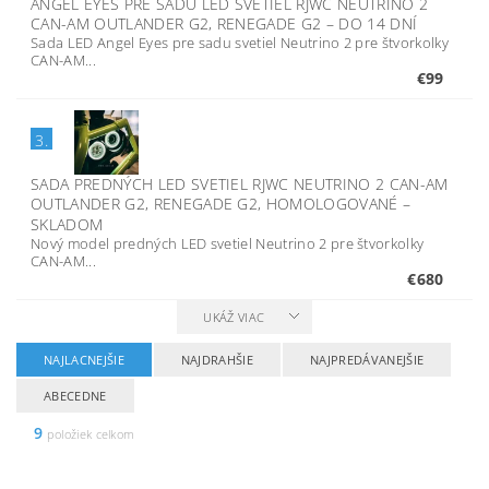
ANGEL EYES PRE SADU LED SVETIEL RJWC NEUTRINO 2
CAN-AM OUTLANDER G2, RENEGADE G2
–
DO 14 DNÍ
Sada LED Angel Eyes pre sadu svetiel Neutrino 2 pre štvorkolky
CAN-AM...
€99
3.
SADA PREDNÝCH LED SVETIEL RJWC NEUTRINO 2 CAN-AM
OUTLANDER G2, RENEGADE G2, HOMOLOGOVANÉ
–
SKLADOM
Nový model predných LED svetiel Neutrino 2 pre štvorkolky
CAN-AM...
€680
UKÁŽ VIAC
NAJLACNEJŠIE
NAJDRAHŠIE
NAJPREDÁVANEJŠIE
ABECEDNE
9
položiek celkom