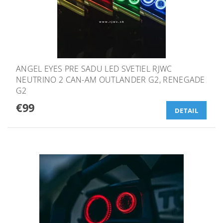
ANGEL EYES PRE SADU LED SVETIEL RJWC
NEUTRINO 2 CAN-AM OUTLANDER G2, RENEGADE
G2
€99
DETAIL