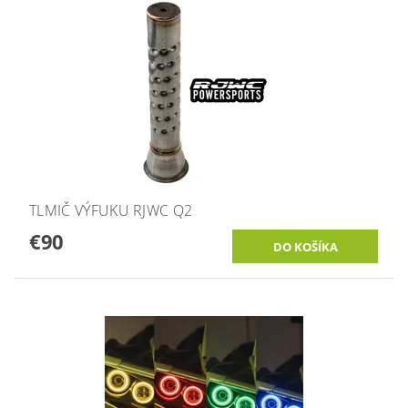
TLMIČ VÝFUKU RJWC Q2
€90