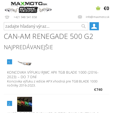
€0
info@maxmoto.sk
+421 948 541 858
CAN-AM RENEGADE 500 G2
NAJPREDÁVANEJŠIE
1.
KONCOVKA VÝFUKU RJWC APX TGB BLADE 1000 (2016-
2023)
–
DO 7 DNÍ
Koncovka výfuku z edície APX vhodná pre TGB BLADE 1000
ročníky 2016-2023.
€740
2.